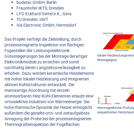
budatec GmbH, Berlin
Fraunhofer IKTS, Dresden
LFG-Eckhard Oertel e.K., Gera
TU Dresden, IAVT
Via Electronic GmbH, Hermsdorf
Das Projekt verfolgt die Zielstellung, durch
prozessintegrierte Inspektion von flächigen
Fügestellen der Leistungselektronik
lokale Heizleistungsvert
Gütesteigerungen bei der Montage derartiger
Montageguts
Elektronikmodule zu erreichen und somit
nachhaltig deren Langzeitzuverlässigkeit zu
erhöhen. Dazu werden keramische Heizelemente
mit hoher lokaler Heizleistung und integrierten
aktiven Kühlstrukturen entwickelt. Die
matrixartige Anordnung mit einzeln
ansteuerbaren Heiz-Kühl-Elementen erlaubt eine
ortsselektive Induktion von Wärmeenergie. Die
hohe thermische Dynamik der Heizer ermöglicht
thermografische Prüfung
sequentiellen Heizimpul
außerdem die gezielte orts- und zeitaufgelöste
Anregung der Probe bei der prozessintegrierten
Thermografieinspektion der Fügeflächen.