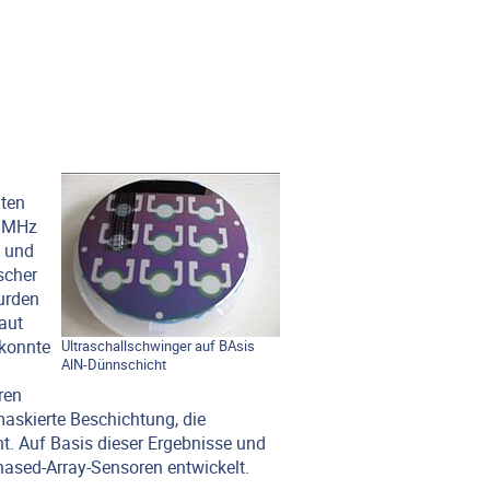
hten
0 MHz
e und
scher
urden
aut
 konnte
Ultraschallschwinger auf BAsis
AlN-Dünnschicht
ren
askierte Beschichtung, die
t. Auf Basis dieser Ergebnisse und
hased-Array-Sensoren entwickelt.