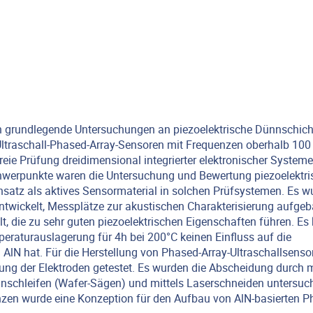
 grundlegende Untersuchungen an piezoelektrische Dünnschic
 Ultraschall-Phased-Array-Sensoren mit Frequenzen oberhalb 10
reie Prüfung dreidimensional integrierter elektronischer System
werpunkte waren die Untersuchung und Bewertung piezoelektri
nsatz als aktives Sensormaterial in solchen Prüfsystemen. Es w
entwickelt, Messplätze zur akustischen Charakterisierung aufgeb
, die zu sehr guten piezoelektrischen Eigenschaften führen. Es
eraturauslagerung für 4h bei 200°C keinen Einfluss auf die
 AlN hat. Für die Herstellung von Phased-Array-Ultraschallsenso
ung der Elektroden getestet. Es wurden die Abscheidung durch m
ennschleifen (Wafer-Sägen) und mittels Laserschneiden untersuch
nzen wurde eine Konzeption für den Aufbau von AlN-basierten P