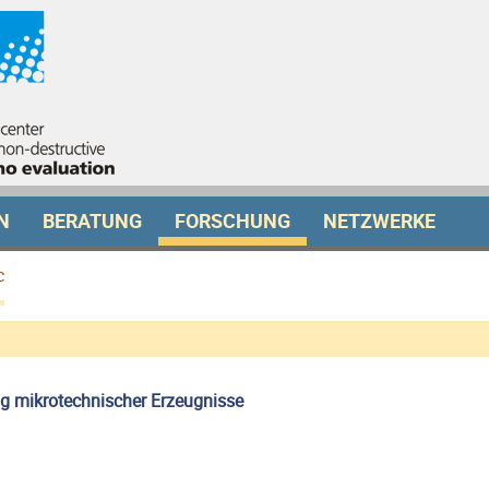
N
BERATUNG
FORSCHUNG
NETZWERKE
c
ng mikrotechnischer Erzeugnisse